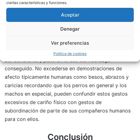
prácticos de obediencia. Intentar hablarle siempre en
ciertas características y funciones.
un tono tranquilizador y no amenazante. Salir a
Aceptar
caminar con él. Nunca tolerar comportamiento de
monta, particularmente para con los niños. Decirle
Denegar
«no» con voz firme, pero
sin gritar ni enojarse con el
Ver preferencias
animal
.
Política de cookies
Ser coherente y justo en el uso del liderazgo
conseguido. No excederse en demostraciones de
afecto típicamente humanas como besos, abrazos y
caricias recordando que los perros en general y los
machos en especial, pueden confundir estos gestos
excesivos de cariño físico con gestos de
subordinación de parte de sus compañeros humanos
para con ellos.
Conclusión