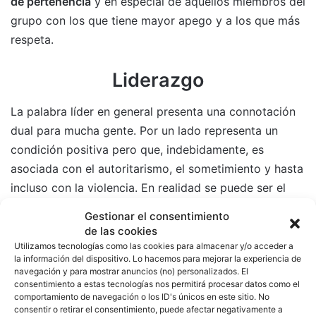
de pertenencia
y en especial de aquellos miembros del
grupo con los que tiene mayor apego y a los que más
respeta.
Liderazgo
La palabra líder en general presenta una connotación
dual para mucha gente. Por un lado representa un
condición positiva pero que, indebidamente, es
asociada con el autoritarismo, el sometimiento y hasta
incluso con la violencia. En realidad se puede ser el
líder de un perro
sin necesidad de someterlo
Gestionar el consentimiento
bruscamente
.
de las cookies
Utilizamos tecnologías como las cookies para almacenar y/o acceder a
la información del dispositivo. Lo hacemos para mejorar la experiencia de
Hay cosas que se pueden hacer para generar una
navegación y para mostrar anuncios (no) personalizados. El
posición de líder con un perro sin necesidad de ser
consentimiento a estas tecnologías nos permitirá procesar datos como el
comportamiento de navegación o los ID's únicos en este sitio. No
violento. Por ejemplo: Enseñarle ejercicios simples y
consentir o retirar el consentimiento, puede afectar negativamente a