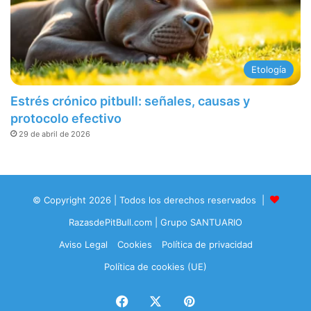
Etología
Estrés crónico pitbull: señales, causas y
protocolo efectivo
29 de abril de 2026
© Copyright 2026 | Todos los derechos reservados |
RazasdePitBull.com | Grupo SANTUARIO
Aviso Legal
Cookies
Política de privacidad
Política de cookies (UE)
Facebook
X
Pinterest