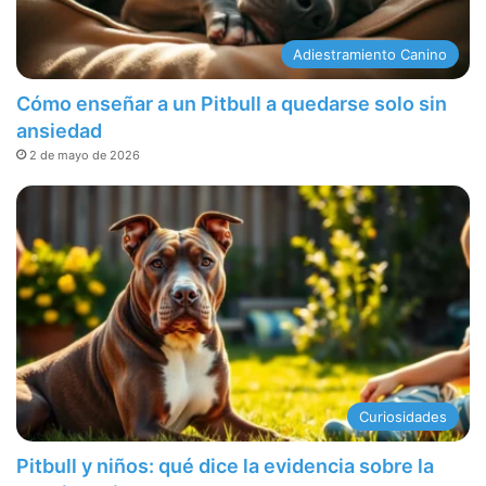
Adiestramiento Canino
Cómo enseñar a un Pitbull a quedarse solo sin
ansiedad
2 de mayo de 2026
Curiosidades
Pitbull y niños: qué dice la evidencia sobre la