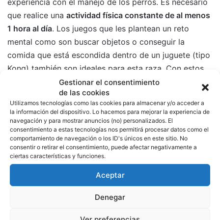
experiencia con el manejo de los perros. Es necesario
que realice una
actividad física constante de al menos
1 hora al día
. Los juegos que les plantean un reto
mental como son buscar objetos o conseguir la
comida que está escondida dentro de un juguete (tipo
Kong) también son ideales para esta raza. Con estos
ejercicios estimularán sus músculos al mismo tiempo
Gestionar el consentimiento
de las cookies
que se sentirá más felices.
Utilizamos tecnologías como las cookies para almacenar y/o acceder a
la información del dispositivo. Lo hacemos para mejorar la experiencia de
¿Quieres tener un Staffordshire
navegación y para mostrar anuncios (no) personalizados. El
consentimiento a estas tecnologías nos permitirá procesar datos como el
Bull Terrier?
comportamiento de navegación o los ID's únicos en este sitio. No
consentir o retirar el consentimiento, puede afectar negativamente a
ciertas características y funciones.
Antes de hacerte con un perro de esta raza debes
Aceptar
saber que
su carácter testarudo no lo hace
recomendable para propietarios novatos
. Es
Denegar
recomendable trabajar el adiestramiento desde una
edad temprana y trabajarlo con todos los miembros
Ver preferencias